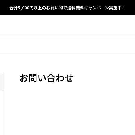
合計5,000円以上のお買い物で送料無料キャンペーン実施中！
竹炭の使い方・活用法
湿気
【プロ伝授】竹炭の天日
お問い合わせ
正し
干し時間は？5時間で効
果復活のコツ