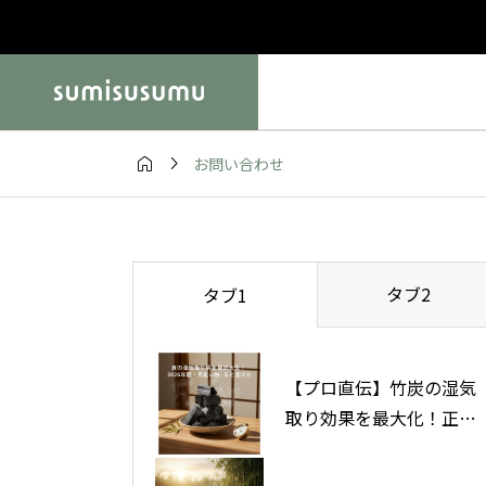


お問い合わせ
ズ・レビュー
竹炭の使い方・活用法

置き方が9
【プロ直伝】竹炭の
最大化する3
取り効果を最大化！
タブ2
タブ1
い使い方と選び方
【プロ直伝】竹炭の湿気
取り効果を最大化！正し
い使い方と選び方