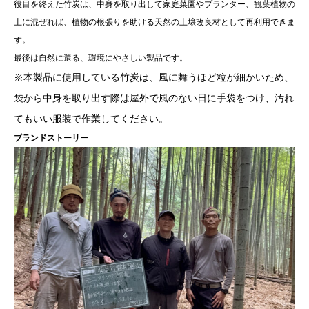
役目を終えた竹炭は、中身を取り出して家庭菜園やプランター、観葉植物の
土に混ぜれば、植物の根張りを助ける天然の土壌改良材として再利用できま
す。
最後は自然に還る、環境にやさしい製品です。
※本製品に使用している竹炭は、風に舞うほど粒が細かいため、
袋から中身を取り出す際は屋外で風のない日に手袋をつけ、汚れ
てもいい服装で作業してください。
ブランドストーリー