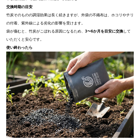
交換時期の目安
竹炭そのものの調湿効果は長く続きますが、外袋の不織布は、ホコリやチリ
の付着、紫外線による劣化の影響を受けます。
袋が傷むと、竹炭がこぼれる原因になるため、
3〜6か月を目安に交換
して
いただくと安心です。
使い終わったら