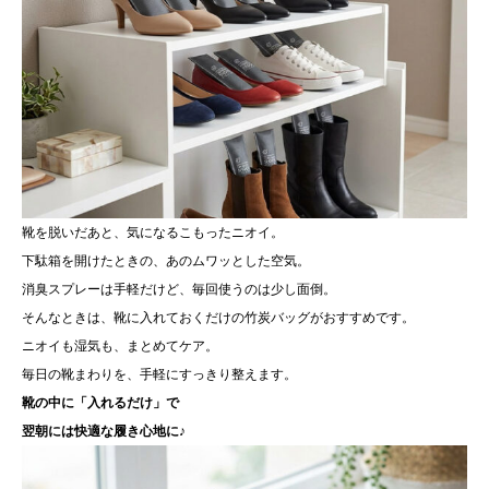
市）
今では全部の靴に入れてるヘビーユーザーです。
レビュー投稿には、会員登録が必要です。
耐用年数
また放置竹林の整備費用にもなるとの事で、応援していま
会員登録する
３か月～6か月を目安に交換
す。
靴を脱いだあと、気になるこもったニオイ。
下駄箱を開けたときの、あのムワッとした空気。
消臭スプレーは手軽だけど、毎回使うのは少し面倒。
そんなときは、靴に入れておくだけの竹炭バッグがおすすめです。
ニオイも湿気も、まとめてケア。
毎日の靴まわりを、手軽にすっきり整えます。
靴の中に「入れるだけ」で
翌朝には快適な履き心地に♪