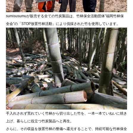
sumisusumuが販売する全ての竹炭製品は、竹林保全活動団体”福岡竹林保
全会”の「STOP放置竹林活動」により伐採された竹を使用しています。
手入れされず荒れていく竹林から切り出した竹を、一本一本ていねいに焼き
上げ、暮らしに役立つ竹炭製品へと再生。
さらに、その収益を放置竹林の整備へ還元することで、持続可能な竹林保全