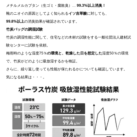
メチルメルカプタン（生ゴミ・腐敗臭）…
99.3%以上消臭！
靴のニオイの原因としてよく知られる
イソ吉草酸
に対しても、
99.8%以上
の消臭効果が確認されています。
竹炭バッグの調湿試験
竹炭の調湿性能に関して、住宅などの木材の試験をする一般社団法人建材試
験センターに試験を依頼。
梅雨時のような湿度75％
の環境と、乾燥した日を想定した
湿度50％の環境
で、竹炭がどのように吸放湿するかを検証。
さらに、繰り返し使っても性能が保たれるかについても確認しています。
気になる結果は・・・。