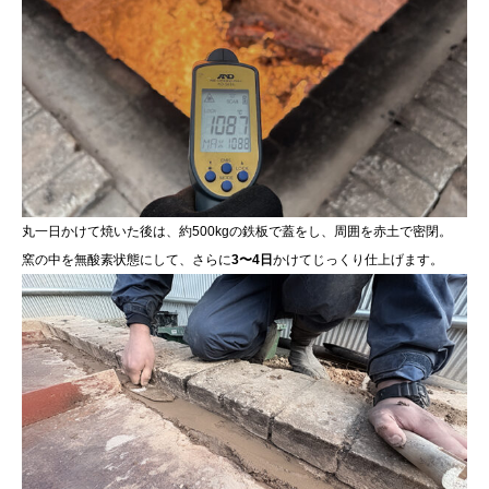
丸一日かけて焼いた後は、約500kgの鉄板で蓋をし、周囲を赤土で密閉。
窯の中を無酸素状態にして、さらに
3〜4日
かけてじっくり仕上げます。