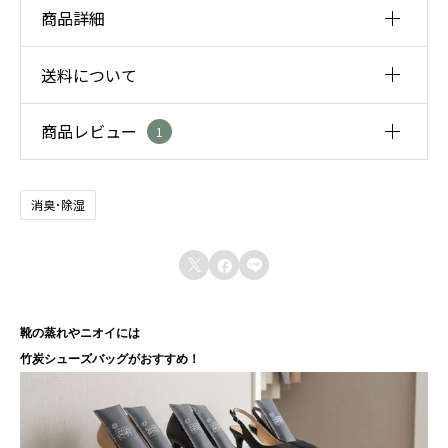
バ
商品詳細
ッ
グ
送料について
商品名
３
竹炭シューズバッグ３足セット
商品レビュー
足
1
素材
送料一律680円
セ
※合計5,000円以上のお買い物で送料無料キャンペーン実施中！
内容：ポーラス竹炭（焼成温度：900-1000℃）
内袋：トレスロン
tetsuhiro.niino0828
2026.06.24
ッ
消臭･除湿
外袋：PP不織布
5段階中
5
の
現場で履く靴が半年ぐらいで臭いが染み付いて結構こまっ
評価
ト
包装：PP袋
てましたが、竹炭シューズバッグ入れると臭いがほぼ無臭
個
容量



になります。一年使ってますが、まだまだ効果も続いてま
竹炭：200ml（約45g）２本入り ３足セット
※湿度の影響に前後します。
すので竹炭凄いです！
靴の蒸れやニオイには
サイズ
しかも雨で靴が濡れても、竹炭バック入れとけば次の日仕
竹炭シューズバッグがおすすめ！
縦20m×横7cm×厚み4cm
事に行く時には乾いてます。
原産地
トラックの中に靴置いてても臭くならなくなりました。
日本製（竹の産地：福岡県朝倉市／炭化：福岡県朝倉