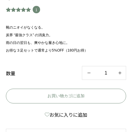
1
1
件の利用者
評価に基づ
く5段階評
靴のニオイがなくなる。
価のうち、
5.00
炭界 “最強クラス” の消臭力。
点
雨の日の翌日も、爽やかな履き心地に。
お得な３足セットで通常より5%OFF（180円お得）
数量
竹
炭
シ
お買い物カゴに追加
ュ
お気に入りに追加
ー
ズ