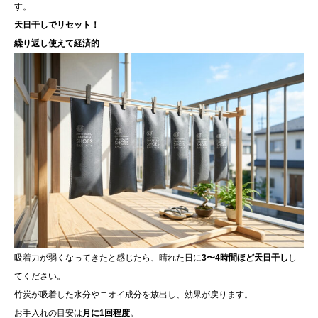
す。
天日干しでリセット！
繰り返し使えて経済的
吸着力が弱くなってきたと感じたら、晴れた日に
3〜4時間ほど天日干し
し
てください。
竹炭が吸着した水分やニオイ成分を放出し、効果が戻ります。
お手入れの目安は
月に1回程度
。