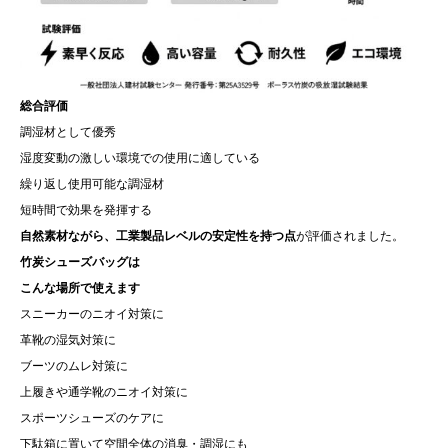
総合評価
調湿材として優秀
湿度変動の激しい環境での使用に適している
繰り返し使用可能な調湿材
短時間で効果を発揮する
自然素材ながら、工業製品レベルの安定性を持つ点
が評価されました。
竹炭シューズバッグは
こんな場所で使えます
スニーカーのニオイ対策に
革靴の湿気対策に
ブーツのムレ対策に
上履きや通学靴のニオイ対策に
スポーツシューズのケアに
下駄箱に置いて空間全体の消臭・調湿にも