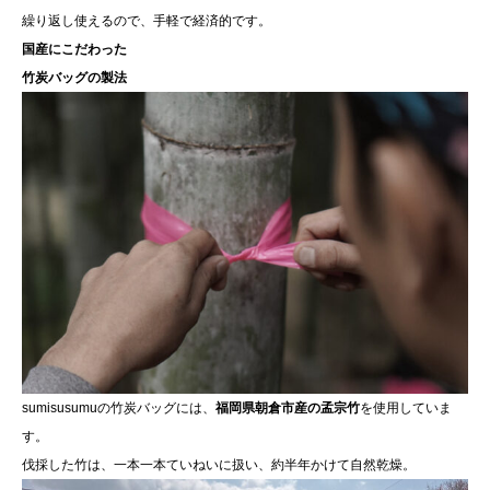
繰り返し使えるので、手軽で経済的です。
国産にこだわった
竹炭バッグの製法
sumisusumuの竹炭バッグには、
福岡県朝倉市産の孟宗竹
を使用していま
す。
伐採した竹は、一本一本ていねいに扱い、約半年かけて自然乾燥。