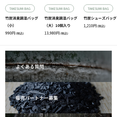
TAKESUMI BAG
TAKESUMI BAG
TAKESUMI BAG
竹炭消臭調湿バッグ
竹炭消臭調湿バッグ
竹炭シューズバッグ
（小）
（大）10個入り
1,210
円
(税込)
990
円
13,980
円
(税込)
(税込)
よくある質問
販売パートナー募集