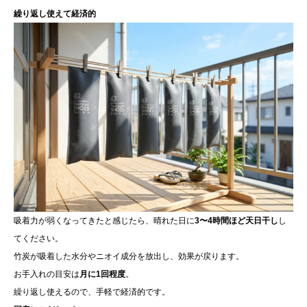
繰り返し使えて経済的
吸着力が弱くなってきたと感じたら、晴れた日に
3〜4時間ほど天日干し
し
てください。
竹炭が吸着した水分やニオイ成分を放出し、効果が戻ります。
お手入れの目安は
月に1回程度
。
繰り返し使えるので、手軽で経済的です。