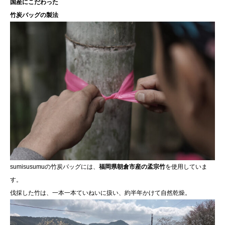
国産にこだわった
竹炭バッグの製法
sumisusumuの竹炭バッグには、
福岡県朝倉市産の孟宗竹
を使用していま
す。
伐採した竹は、一本一本ていねいに扱い、約半年かけて自然乾燥。