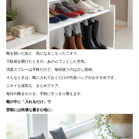
耐用年数
３か月～6か月を目安に交換
靴を脱いだあと、気になるこもったニオイ。
下駄箱を開けたときの、あのムワッとした空気。
消臭スプレーは手軽だけど、毎回使うのは少し面倒。
そんなときは、靴に入れておくだけの竹炭バッグがおすすめです。
ニオイも湿気も、まとめてケア。
毎日の靴まわりを、手軽にすっきり整えます。
靴の中に「入れるだけ」で
翌朝には快適な履き心地に♪