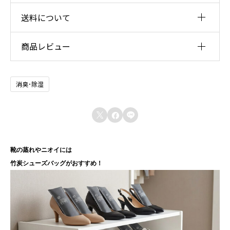
グ
送料について
商品名
５
竹炭シューズバッグ5足セット
商品レビュー
足
素材
送料一律680円
セ
※合計5,000円以上のお買い物で送料無料キャンペーン実施中！
内容：ポーラス竹炭（焼成温度：900-1000℃）
レビュー投稿には、会員登録が必要です。
内袋：トレスロン
ッ
消臭･除湿
外袋：PP不織布
会員登録する
ト
包装：PP袋
個
容量



竹炭：0.2L（約70g）2本入り ５足セット
※湿度の影響に前後します。
靴の蒸れやニオイには
サイズ
竹炭シューズバッグがおすすめ！
縦20m×横7cm×厚み4cm
原産地
日本製（竹の産地：福岡県朝倉市／炭化：福岡県朝倉
市）