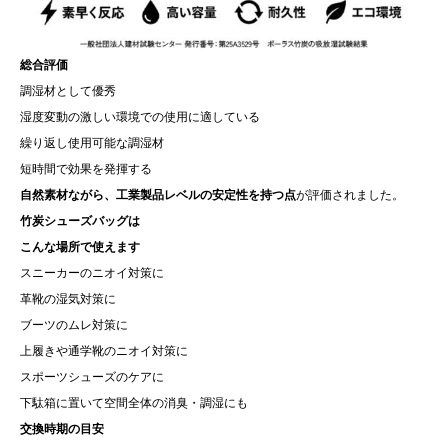
総合評価
調湿材として優秀
湿度変動の激しい環境での使用に適している
繰り返し使用可能な調湿材
短時間で効果を発揮する
自然素材ながら、工業製品レベルの安定性を持つ点
が評価されました。
竹炭シューズバッグは
こんな場所で使えます
スニーカーのニオイ対策に
革靴の湿気対策に
ブーツのムレ対策に
上履きや通学靴のニオイ対策に
スポーツシューズのケアに
下駄箱に置いて空間全体の消臭・調湿にも
交換時期の目安