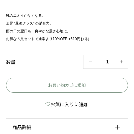
靴のニオイがなくなる。
炭界 “最強クラス” の消臭力。
雨の日の翌日も、爽やかな履き心地に。
お得な５足セットで通常より10%OFF（610円お得）
数量
竹
炭
シ
お買い物カゴに追加
ュ
お気に入りに追加
ー
ズ
バ
商品詳細
ッ