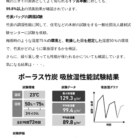
靴のニオイの原因としてよく知られる
イソ吉草酸
に対しても、
99.8%以上
の消臭効果が確認されています。
竹炭バッグの調湿試験
竹炭の調湿性能に関して、住宅などの木材の試験をする一般社団法人建材試
験センターに試験を依頼。
梅雨時のような湿度75％
の環境と、乾燥した日を想定した
湿度50％の環境
で、竹炭がどのように吸放湿するかを検証。
さらに、繰り返し使っても性能が保たれるかについても確認しています。
気になる結果は・・・。