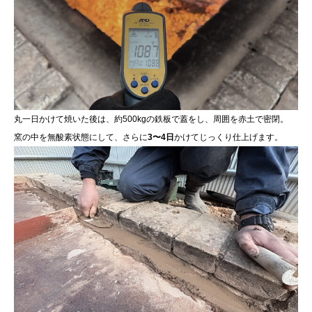
丸一日かけて焼いた後は、約500kgの鉄板で蓋をし、周囲を赤土で密閉。
窯の中を無酸素状態にして、さらに
3〜4日
かけてじっくり仕上げます。