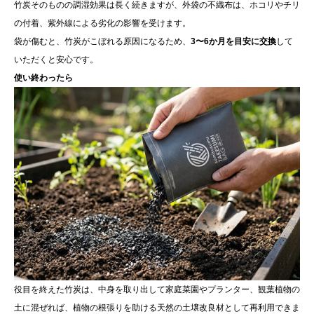
竹炭そのものの調湿効果は長く続きますが、外袋の不織布は、ホコリやチリ
の付着、紫外線による劣化の影響を受けます。
袋が傷むと、竹炭がこぼれる原因になるため、
3〜6か月を目安に交換
して
いただくと安心です。
使い終わったら
役目を終えた竹炭は、中身を取り出して家庭菜園やプランター、観葉植物の
土に混ぜれば、植物の根張りを助ける天然の土壌改良材として再利用できま