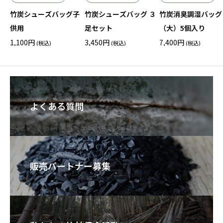
竹炭シューズバッグ子
竹炭シューズバッグ ３
竹炭消臭調湿バッグ
供用
足セット
（大）5個入り
1,100
円
3,450
円
7,400
円
(税込)
(税込)
(税込)
よくある質問
販売パートナー募集