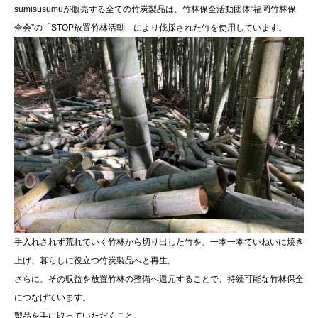
sumisusumuが販売する全ての竹炭製品は、竹林保全活動団体”福岡竹林保
全会”の「STOP放置竹林活動」により伐採された竹を使用しています。
手入れされず荒れていく竹林から切り出した竹を、一本一本ていねいに焼き
上げ、暮らしに役立つ竹炭製品へと再生。
さらに、その収益を放置竹林の整備へ還元することで、持続可能な竹林保全
につなげています。
製品を手に取っていただくこと。